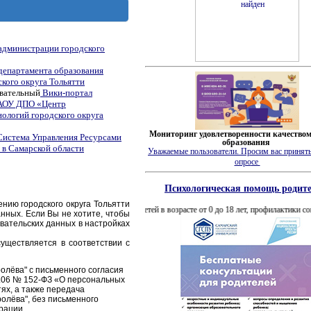
администрации городского
департамента образования
кого округа Тольятти
овательный
Вики-портал
ОУ ДПО «Центр
ологий городского округа
Мониторинг удовлетворенности качеством
Система Управления Ресурсами
образования
 в Самарской области
Уважаемые пользователи. Просим вас принять
опро
се
Психологическая помощь родит
ию городского округа Тольятти
и образования их детей в возрасте от 0 до 18 лет, профилактики социального сиротст
анных. Если Вы не хотите, чтобы
вательских данных в настройках
уществляется в соответствии с
лёва" с письменного согласия
7.06 № 152-ФЗ «О персональных
ях, а также передача
олёва", без письменного
ерации.