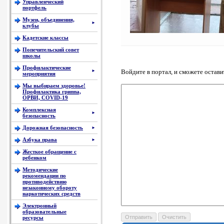
Управленческий
портфель
Музеи, объединения,
►
клубы
Кадетские классы
Попечительский совет
школы
Профилактические
Войдите в портал, и сможете остав
►
мероприятия
Мы выбираем здоровье!
Профилактика гриппа,
ОРВИ, COVID-19
Комплексная
►
безопасность
Дорожная безопасность
►
Азбука права
►
Жесткое обращение с
ребенком
Методические
рекомендации по
противодействию
незаконному обороту
наркотических средств
Электронный
образовательные
ресурсы