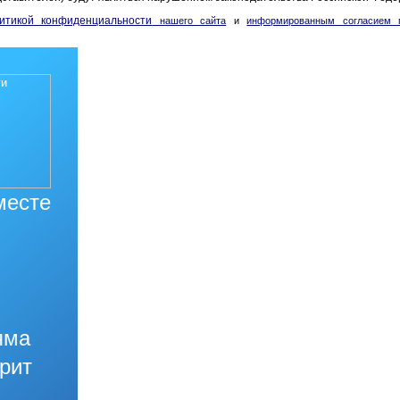
итикой конфиденциальности
нашего сайта
и
информированным согласием п
месте
яма
орит