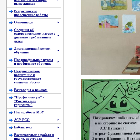
выпускников
Всероссийские
проверочные работы
Олимпиады
►
Сведения об
оздоровительном лагере с
►
дневным пребыванием
детей
Дистанционный режим
►
обучения
Предпрофильные курсы
►
и профильное обучение
Патриотическое
воспитание и
государственные
символы России
Разговоры о важном
"Профминимум" -
"Россия - мои
горизонты"
План работы МБУ
АСУ РСО
►
Библиотека
►
Воспитательная работа в
школе, досуговая
►