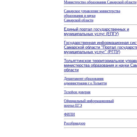
Министерство образования
Самарской области
Самарское управление министерства
образования и науки
Самарской области
Единый портал государственных и
муниципальных услуг (ЕПГУ)
Государственная информационная сис
Самарской области "Портал государст
муниципальных услуг" (РГПУ)
Тольяттинское территориальное управ
министерства образования и науки Са
области
Департамент образования
администрации г.о.Тольятти
Телефон доверия
Официальный информационный
портал ЕГЭ
ФИПИ
Рособрнадзор