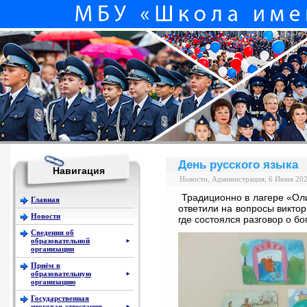
День русского языка
Навигация
Новости, Администрация, 6 Июня 20
Традиционно в лагере «Ол
Главная
ответили на вопросы виктор
Новости
где состоялся разговор о бо
Сведения об
образовательной
►
организации
Приём в
образовательную
►
организацию
Государственная
итоговая аттестация
►