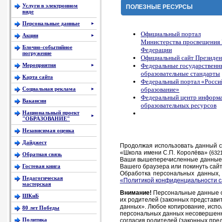
Услуги в электронном
ПОЛЕЗНЫЕ РЕСУРСЫ
виде
Персональные данные
►
Официальный портал
Акции
►
Министерства просвещения 
Блочно-событийное
Федерации
погружение
Официальный сайт Президен
Федеральные государственн
Мероприятия
►
образовательные стандарты
Карта сайта
Федеральный портал «Росси
образование»
Социальная реклама
►
Федеральный центр информ
Вакансии
образовательных ресурсов
Национальный проект
►
"ОБРАЗОВАНИЕ"
Независимая оценка
Дайджест
Продолжая использовать данный с
В 2023 году СГСПУ оказывает родителям бесплатную психолого-­педаго
«Школа имени С.П. Королёва» (
632
Обратная связь
Ваши вышеперечисленные данные об
Гостевая книга
Вашего браузера или покинуть сайт
Обработка персональных данных, 
Педагогическая
«Политикой конфиденциальности с
мастерская
Внимание!
Персональные данные об
ШКиБ
их родителей (законных представит
данных». Любое копирование, испол
80 лет Победы
персональных данных несовершенно
Политика
согласия родителей (законных пре