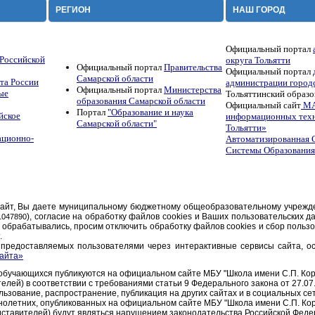
РЕГИОН
НАШ ГОРОД
Официальный портал
Российской
округа Тольятти
Официальный портал
Правительства
Официальный портал
Самарской области
та России
администрации городс
Официальный портал
Министерства
ые
Тольяттинский образ
образования Самарской области
Официальный сайт
МА
Портал
"Образование и наука
йское
информационных техн
Самарской области"
Тольятти»
ационно-
Автоматизированная 
Системы Образования
айт, Вы даете муниципальному бюджетному общеобразовательному учрежден
гическую, методическую и консультационную помощь по вопросам развития, воспитания 
), согласие на обработку файлов cookies и Ваших пользовательских д
1047890
рабатывались, просим отключить обработку файлов cookies и сбор пользо
.
предоставляемых пользователями через интерактивные сервисы сайта, ос
айта»
учающихся публикуются на официальном сайте МБУ "Школа имени С.П. Коро
елей) в соответствии с требованиями статьи 9 Федерального закона от 27.0
ьзование, распространение, публикация на других сайтах и в социальных сет
летних, опубликованных на официальном сайте МБУ "Школа имени С.П. Кор
дставителей) будут являться нарушением законодательства Российской Фед