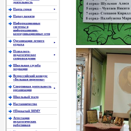
деятельность
Парта героя
►
Парад памяти
Информационные
системы и
информационно-
коммуникационные сети
Организация летнего
►
отдыха
Психолого-
педагогическое
►
сопровождение
Школьная служба
медиации
Всероссийский конкурс
«Большая перемена»
Спортивная деятельность
►
организации
Школьный театр
Наставничество
#Прокачай ЗИМУ
Аттестация
педагогических
работников