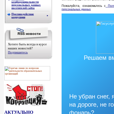
конфиденциальности
персональных данных
Пожалуйста, ознакомьтесь с
Пол
посетителей сайта
персональных данных
Противодействие
►
коррупции
RSS новости
Хотите быть всегда в курсе
наших новостей?
Подпишитесь
Решаем в
Не убран снег, 
на дороге, не г
фонарь?
АКТУАЛЬНО