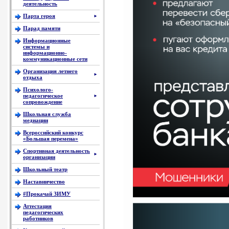
деятельность
Парта героя
►
Парад памяти
Информационные
системы и
информационно-
коммуникационные сети
Организация летнего
►
отдыха
Психолого-
педагогическое
►
сопровождение
Школьная служба
медиации
Всероссийский конкурс
«Большая перемена»
Спортивная деятельность
►
организации
Школьный театр
Наставничество
#Прокачай ЗИМУ
Аттестация
педагогических
работников