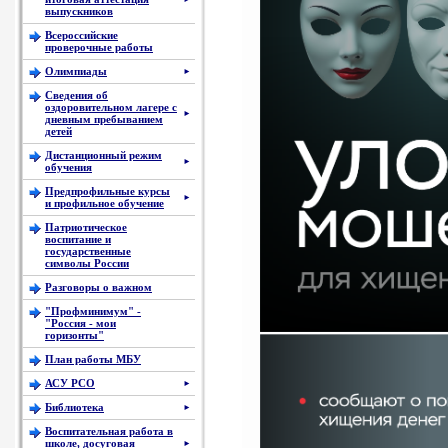
выпускников
Всероссийские
проверочные работы
Олимпиады
►
Сведения об
оздоровительном лагере с
►
дневным пребыванием
детей
Дистанционный режим
►
обучения
Предпрофильные курсы
►
и профильное обучение
Патриотическое
воспитание и
государственные
символы России
Разговоры о важном
"Профминимум" -
"Россия - мои
горизонты"
План работы МБУ
АСУ РСО
►
Библиотека
►
Воспитательная работа в
школе, досуговая
►