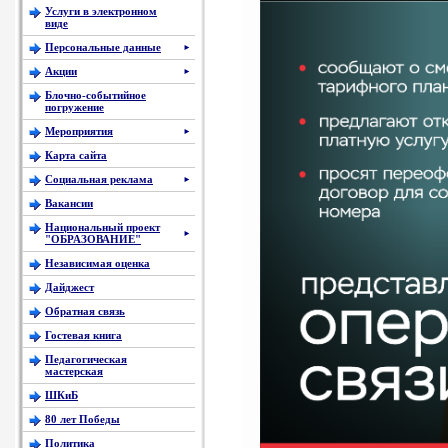
Услуги в электронном
виде
Персональные данные
►
Акции
►
Блочно-событийное
погружение
Мероприятия
►
Карта сайта
Социальная реклама
►
Вакансии
Национальный проект
►
"ОБРАЗОВАНИЕ"
Независимая оценка
Дайджест
Обратная связь
Гостевая книга
Педагогическая
мастерская
ШКиБ
80 лет Победы
Политика