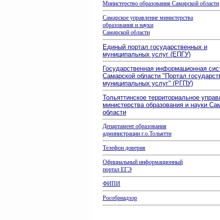
Министерство образования
Самарской области
Самарское управление министерства
образования и науки
Самарской области
Единый портал государственных и
муниципальных услуг (ЕПГУ)
Государственная информационная сис
Самарской области "Портал государст
муниципальных услуг" (РГПУ)
Тольяттинское территориальное управ
министерства образования и науки Са
области
Департамент образования
администрации г.о.Тольятти
Телефон доверия
Официальный информационный
портал ЕГЭ
ФИПИ
Рособрнадзор