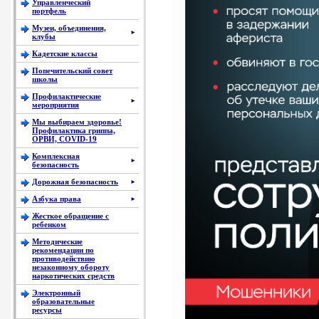
Управленческий
портфель
Музеи, объединения,
►
клубы
Кадетские классы
Попечительский совет
школы
Профилактические
►
мероприятия
Мы выбираем здоровье!
Профилактика гриппа,
ОРВИ, COVID-19
Комплексная
►
безопасность
Дорожная безопасность
►
Азбука права
►
Жесткое обращение с
ребенком
Методические
рекомендации по
противодействию
незаконному обороту
наркотических средств
Электронный
образовательные
ресурсы